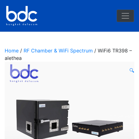
BDC
Home
/
RF Chamber & WiFi Spectrum
/ WiFi6 TR398 –
alethea
🔍