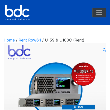
BDC
Home
/
Rent Row6.1
/ U159 & U100C (Rent)
🔍