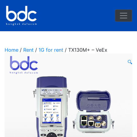
BDC
Home
/
Rent
/
1G for rent
/ TX130M+ – VeEx
🔍